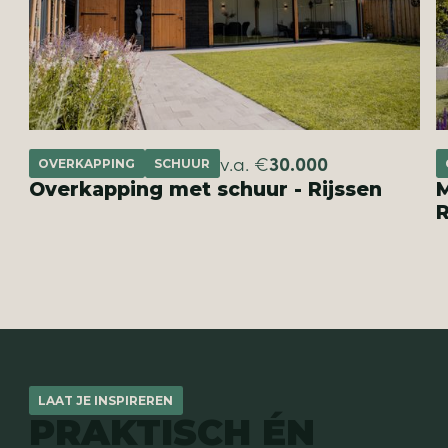
v.a. €
30.000
OVERKAPPING
SCHUUR
Overkapping met schuur - Rijssen
M
R
LAAT JE INSPIREREN
PRAKTISCH ÉN