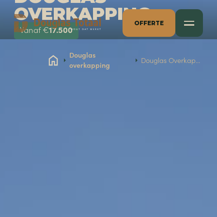
OVERKAPPING
OFFERTE
17.500
Vanaf €
Douglas
Douglas Overkapping
overkapping