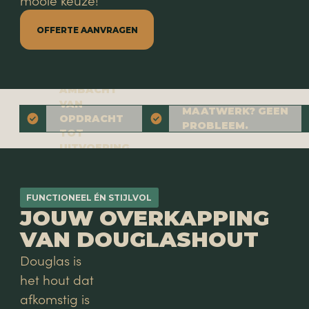
mooie keuze!
OFFERTE AANVRAGEN
AMBACHT
VAN
MAATWERK? GEEN
OPDRACHT
PROBLEEM.
TOT
UITVOERING
FUNCTIONEEL ÉN STIJLVOL
JOUW OVERKAPPING
VAN DOUGLASHOUT
Douglas is
het hout dat
afkomstig is