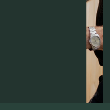
OFFERTE AANVRAGEN
Kryptonstraat 24, 7463 PA Rijssen
+31(0) 611 506 417
INFO@DOUGLASTOTAAL.NL
2025
© Alle rechten voorbehouden
DOUGLAS TOTAAL
No-code vakmanschap door
UNISON
ALGEMENE VOORWAARDEN
COOKIEBELEID
PRIVACYBELEID
TOEGANKELIJKHEIDSVERKLARING