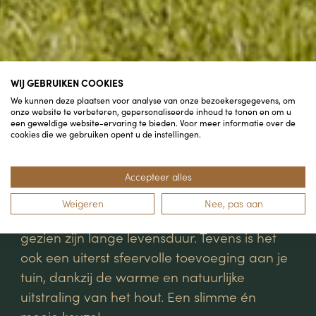
WIJ GEBRUIKEN COOKIES
We kunnen deze plaatsen voor analyse van onze bezoekersgegevens, om
onze website te verbeteren, gepersonaliseerde inhoud te tonen en om u
een geweldige website-ervaring te bieden. Voor meer informatie over de
cookies die we gebruiken opent u de instellingen.
Accepteer alles
Een overkapping van Douglashout is
Weigeren
Nee, pas aan
functioneel en een duurzame investering
gezien zijn lange levensduur. Tevens is het
ook een uiterst sfeervolle toevoeging aan je
tuin, dankzij de warme en natuurlijke
uitstraling van het hout. Een slimme én