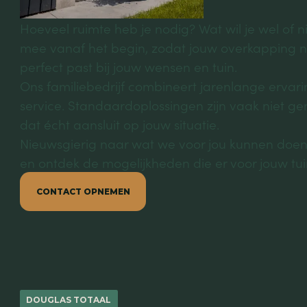
Hoeveel ruimte heb je nodig? Wat wil je wel of n
mee vanaf het begin, zodat jouw overkapping nie
perfect past bij jouw wensen en tuin.
Ons familiebedrijf combineert jarenlange erva
service. Standaardoplossingen zijn vaak niet 
dat écht aansluit op jouw situatie.
Nieuwsgierig naar wat we voor jou kunnen doen
en ontdek de mogelijkheden die er voor jouw tuin
CONTACT OPNEMEN
DOUGLAS TOTAAL