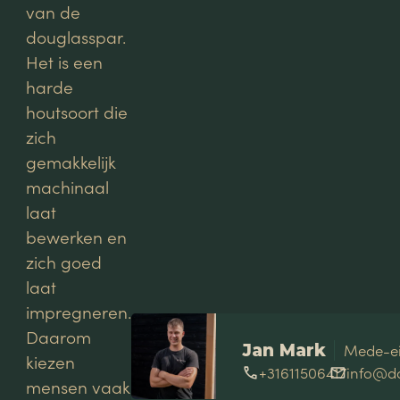
van de
douglasspar.
Het is een
harde
houtsoort die
zich
gemakkelijk
machinaal
laat
bewerken en
zich goed
laat
impregneren.
Daarom
Jan Mark
Mede-e
kiezen
+31611506417
info@do
mensen vaak