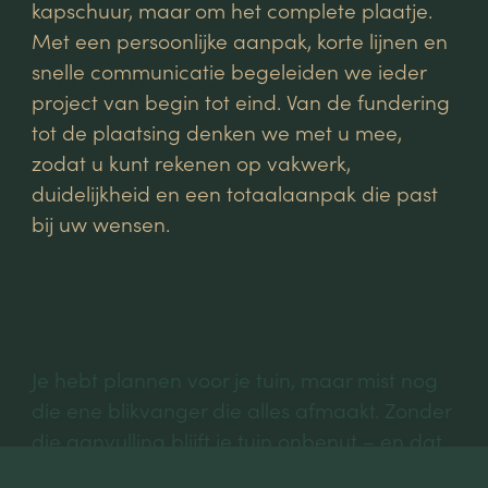
kapschuur, maar om het complete plaatje.
OFFERTE AANVRAGEN
Met een persoonlijke aanpak, korte lijnen en
Kryptonstraat 24, 7463 PA Rijssen
snelle communicatie begeleiden we ieder
OFFERTE AANVRAGEN
+31(0) 611 506 417
INFO@DOUGLASTOTAAL.NL
project van begin tot eind. Van de fundering
2025
© Alle rechten voorbehouden
tot de plaatsing denken we met u mee,
zodat u kunt rekenen op vakwerk,
DOUGLAS TOTAAL
duidelijkheid en een totaalaanpak die past
bij uw wensen.
No-code vakmanschap door
UNISON
ALGEMENE VOORWAARDEN
COOKIEBELEID
Je hebt plannen voor je tuin, maar mist nog
PRIVACYBELEID
TOEGANKELIJKHEIDSVERKLARING
die ene blikvanger die alles afmaakt. Zonder
die aanvulling blijft je tuin onbenut – en dat
is zonde. Een stijlvolle tuin verdient ambacht.