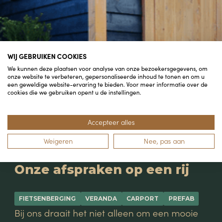
WIJ GEBRUIKEN COOKIES
We kunnen deze plaatsen voor analyse van onze bezoekersgegevens, om
onze website te verbeteren, gepersonaliseerde inhoud te tonen en om u
een geweldige website-ervaring te bieden. Voor meer informatie over de
cookies die we gebruiken opent u de instellingen.
Accepteer alles
ALGEMENE
Weigeren
Nee, pas aan
VOORWAARDEN
Onze afspraken op een rij
DOUGLAS
TOTAAL
FIETSENBERGING
VERANDA
CARPORT
PREFAB
Bij ons draait het niet alleen om een mooie